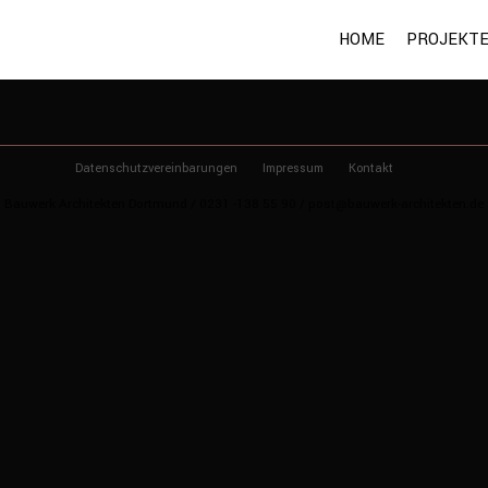
HOME
PROJEKT
Datenschutzvereinbarungen
Impressum
Kontakt
Bauwerk Architekten Dortmund / 0231 -138 55 90 / post@bauwerk-architekten.de